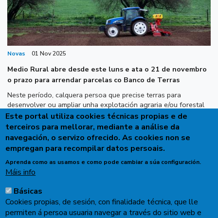
Novas
01 Nov 2025
Medio Rural abre desde este luns e ata o 21 de novembro
o prazo para arrendar parcelas co Banco de Terras
Neste período, calquera persoa que precise terras para
desenvolver ou ampliar unha explotación agraria e/ou forestal
ou para realizar un proxecto con outros fins pode dirixirse ao
Este portal utiliza cookies técnicas propias e de
Banco, que mantén unha listaxe actualizada das parcelas
terceiros para mellorar, mediante a análise da
dispoñibles. As solicitudes presentaranse preferiblemente por
navegación, o servizo ofrecido. As cookies non se
vía telemática na sede electrónica da Xunta de Galicia ou desde
empregan para recompilar datos persoais.
a páxina web do Banco de Terras de Galicia.
Aprenda como as usamos e como pode cambiar a súa configuración.
Máis info
Básicas
Cookies propias, de sesión, con finalidade técnica, que lle
permiten á persoa usuaria navegar a través do sitio web e