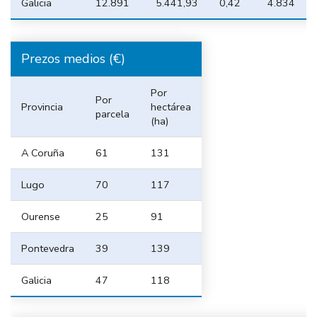
Galicia
12.891
5.441,93
0,42
4.834
Prezos medios (€)
Por
Por
Provincia
hectárea
parcela
(ha)
A Coruña
61
131
Lugo
70
117
Ourense
25
91
Pontevedra
39
139
Galicia
47
118