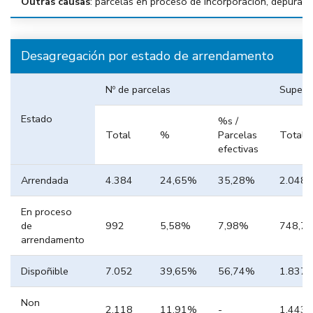
Outras causas
: parcelas en proceso de incorporación, depurac
Desagregación por estado de arrendamento
Nº de parcelas
Superfi
Estado
%s /
Total
%
Parcelas
Total
efectivas
Arrendada
4.384
24,65%
35,28%
2.048,
En proceso
de
992
5,58%
7,98%
748,73
arrendamento
Dispoñible
7.052
39,65%
56,74%
1.837,
Non
2.118
11,91%
-
1.443,