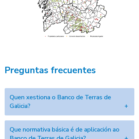
Preguntas frecuentes
Quen xestiona o Banco de Terras de
Galicia?
Que normativa básica é de aplicación ao
Banco de Terras de Galicia?