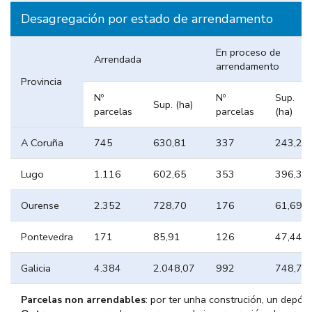
Desagregación por estado de arrendamento
En proceso de
Arrendada
arrendamento
Provincia
Nº
Nº
Sup.
Sup. (ha)
parcelas
parcelas
(ha)
A Coruña
745
630,81
337
243,27
Lugo
1.116
602,65
353
396,34
Ourense
2.352
728,70
176
61,69
Pontevedra
171
85,91
126
47,44
Galicia
4.384
2.048,07
992
748,73
Parcelas non arrendables
: por ter unha construción, un depósi