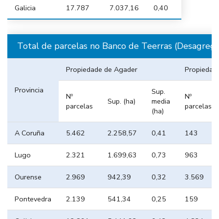
Galicia
17.787
7.037,16
0,40
Total de parcelas no Banco de Teerras (Desagregac
Propiedade de Agader
Propiedade
Provincia
Sup.
Nº
Nº
Sup. (ha)
media
parcelas
parcelas
(ha)
A Coruña
5.462
2.258,57
0,41
143
Lugo
2.321
1.699,63
0,73
963
Ourense
2.969
942,39
0,32
3.569
Pontevedra
2.139
541,34
0,25
159