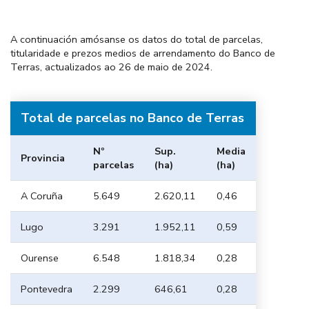
A continuación amósanse os datos do total de parcelas,
titularidade e prezos medios de arrendamento do Banco de
Terras, actualizados ao 26 de maio de 2024.
Total de parcelas no Banco de Terras
Nº
Sup.
Media
Provincia
parcelas
(ha)
(ha)
A Coruña
5.649
2.620,11
0,46
Lugo
3.291
1.952,11
0,59
Ourense
6.548
1.818,34
0,28
Pontevedra
2.299
646,61
0,28