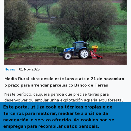
Novas
01 Nov 2025
Medio Rural abre desde este luns e ata o 21 de novembro
o prazo para arrendar parcelas co Banco de Terras
Neste período, calquera persoa que precise terras para
desenvolver ou ampliar unha explotación agraria e/ou forestal
ou para realizar un proxecto con outros fins pode dirixirse ao
Este portal utiliza cookies técnicas propias e de
Banco, que mantén unha listaxe actualizada das parcelas
terceiros para mellorar, mediante a análise da
dispoñibles. As solicitudes presentaranse preferiblemente por
navegación, o servizo ofrecido. As cookies non se
vía telemática na sede electrónica da Xunta de Galicia ou desde
empregan para recompilar datos persoais.
a páxina web do Banco de Terras de Galicia.