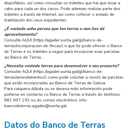
dispoñibles, así como consultar os trámites que hai que levar a
cabo para cada un dos casos. Pode ademais realizar parte dos
trámites a través de Internet, así como coñecer o estado de
tramitación dos seus expedientes.
¿É vostede unha persoa que ten terras e non lles dá
aproveitamento?
Consulte
AQUI
(
https://agader.xunta.gal/gl/banco-de-
terras/incorporacion-de-fincas/
) o que lle pode ofrecer o Banco
de Terras e os trámites a seguir para incorporar esas parcelas
ao Banco de Terras.
¿Necesita vostede terras para desenvolver o seu proxecto?
Consulte
AQUI
(
https://agader.xunta.gal/gl/banco-de-
terras/arrendamentos/
) como pode solicitar a cesión de parcelas
que están incorporadas ao Banco de Terras de Galicia.
Para calquera dúbida ou se desexa máis información pode
poñerse en contacto co Banco de Terras a través do teléfono:
881 997 193 ou do correo electrónico:
info-
bancodeterras.agader@xunta.gal
Datos do Banco de Terras